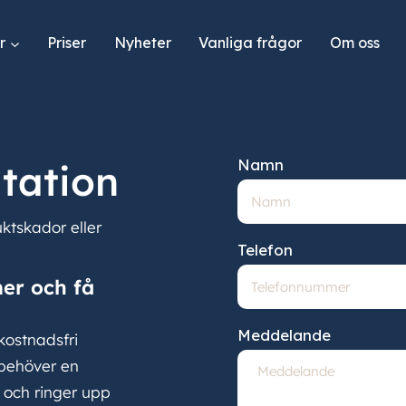
r
Priser
Nyheter
Vanliga frågor
Om oss
Namn
tation
ktskador eller
Telefon
mer och få
Meddelande
kostnadsfri
 behöver en
i och ringer upp