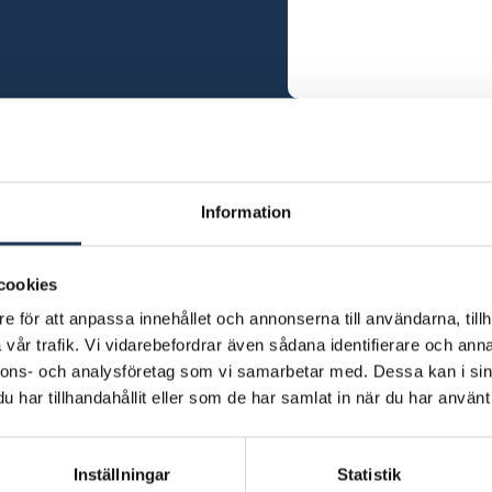
Skicka
Information
cookies
e för att anpassa innehållet och annonserna till användarna, tillh
vår trafik. Vi vidarebefordrar även sådana identifierare och anna
nnons- och analysföretag som vi samarbetar med. Dessa kan i sin
ng oss för kostnadsfri rådgivni
har tillhandahållit eller som de har samlat in när du har använt 
072-251 21 44
Inställningar
Statistik
Eller fyll i formuläret ovanför!