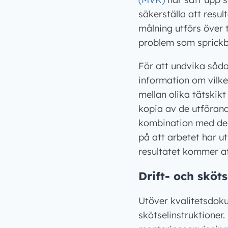
säkerställa att resul
målning utförs över t
problem som sprickbi
För att undvika såd
information om vilk
mellan olika tätskikt
kopia av de utföran
kombination med den 
på att arbetet har ut
resultatet kommer att
Drift- och sköts
Utöver kvalitetsdokum
skötselinstruktioner