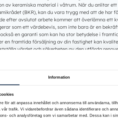
ion av keramiska material i våtrum. När du anlitar et
ramikrådet (BKR), kan du vara trygg med att de har för
 de efter avslutat arbete kommer att överlämna ett 
rar som ett värdebevis, som inte bara är en bekräft
n också en garanti som kan ha stor betydelse i framtid
er en framtida försäljning av din fastighet kan kval
stställa värdet och säkerheten av den utförda renove
utfärdas efter att en egenkontroll av arbetet har ge
 både den ansvarige arbetsledaren och den behörige
mentet tillsammans med en aktuell monteringsanvisn
Information
a överlämnas till dig som beställare. Att få detta do
r inte bara en rättighet, utan även en viktig del av att
cookies
rt och fackmässigt utfört.
e för att anpassa innehållet och annonserna till användarna, tillh
vår trafik. Vi vidarebefordrar även sådana identifierare och anna
över elinstallationer
nnons- och analysföretag som vi samarbetar med. Dessa kan i sin