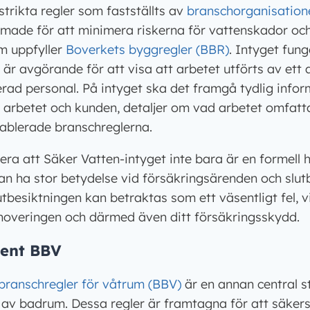
 strikta regler som fastställts av
branschorganisation
rmade för att minimera riskerna för vattenskador och
om uppfyller
Boverkets byggregler (BBR)
. Intyget fun
 är avgörande för att visa att arbetet utförts av ett
rad personal. På intyget ska det framgå tydlig inf
 arbetet och kunden, detaljer om vad arbetet omfatta
tablerade branschreglerna.
tera att Säker Vatten-intyget inte bara är en formell 
n ha stor betydelse vid försäkringsärenden och slut
utbesiktningen kan betraktas som ett väsentligt fel, 
overingen och därmed även ditt försäkringsskydd.
ment BBV
ranschregler för våtrum (BBV)
är en annan central 
g av badrum. Dessa regler är framtagna för att säker