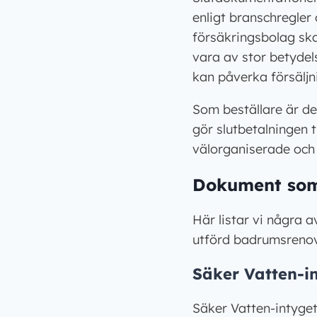
enligt branschregler
försäkringsbolag sk
vara av stor betydel
kan påverka försäljn
Som beställare är det
gör slutbetalningen t
välorganiserade och l
Dokument som 
Här listar vi några 
utförd badrumsrenov
Säker Vatten-i
Säker Vatten-intyget