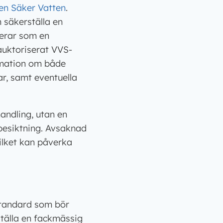
en Säker Vatten
.
 säkerställa en
gerar som en
 auktoriserat VVS-
ormation om både
r, samt eventuella
handling, utan en
besiktning. Avsaknad
vilket kan påverka
standard som bör
ställa en fackmässig