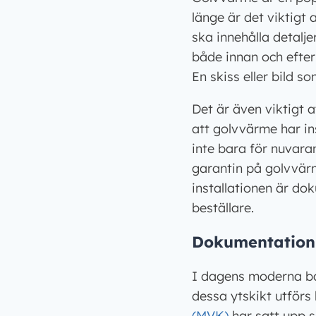
länge är det viktigt
ska innehålla detalj
både innan och efter
En skiss eller bild s
Det är även viktigt 
att golvvärme har in
inte bara för nuvara
garantin på golvvärm
installationen är d
beställare.
Dokumentation 
I dagens moderna bad
dessa ytskikt utför
(MVK)
har satt upp s