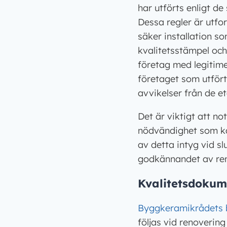
har utförts enligt de
Dessa regler är utfo
säker installation s
kvalitetsstämpel och
företag med legitime
företaget som utfört
avvikelser från de e
Det är viktigt att no
nödvändighet som ka
av detta intyg vid sl
godkännandet av ren
Kvalitetsdoku
Byggkeramikrådets b
följas vid renoverin