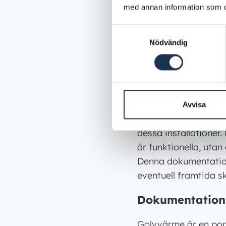
med annan information som du 
När det kommer till e
Elsäkerhetsverkets f
Samtyckesval
elinstallationer mås
Nödvändig
gällande regler och 
kretsar och de teste
och test av jordfels
har använts i rätt el
Avvisa
Endast elföretag so
dessa installationer
är funktionella, utan
Denna dokumentation 
eventuell framtida s
Dokumentation 
Golvvärme är en popu