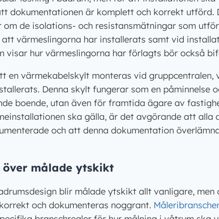
 att dokumentationen är komplett och korrekt utförd
er om de isolations- och resistansmätningar som utfö
 att värmeslingorna har installerats samt vid installa
om visar hur värmeslingorna har förlagts bör också bi
att en värmekabelskylt monteras vid gruppcentralen, 
stallerats. Denna skylt fungerar som en påminnelse 
nde boende, utan även för framtida ägare av fastighe
einstallationen ska gälla, är det avgörande att alla 
okumenterade och att denna dokumentation överlämnas
över målade ytskikt
rumsdesign blir målade ytskikt allt vanligare, men d
s korrekt och dokumenteras noggrant.
Måleribransche
pecifika branschregler för hur målning i våtrum ska u