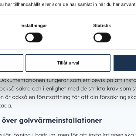
har tillhandahållit eller som de har samlat in när du har använt 
linstallationer i våtrum är säkerheten högsta priorite
öreskrifter
sätter ramarna för hur detta arbete ska ut
te dokumenteras noggrant för att säkerställa att de ä
Inställningar
Statistik
normer. Dokumentationen ska inkludera en förtecknin
r som har utförts, såsom isolationsmätning, kontroll 
brytare. Vidare ska dokumentationen även redovisa at
område och att alla säkerhetskrav har uppfyllts.
Tillåt urval
m är registrerade hos Elsäkerhetsverket får utföra 
. Dokumentationen fungerar som ett bevis på att insta
 också säkra och i enlighet med de strikta krav som st
är också en förutsättning för att din försäkring ska
kada.
över golvvärmeinstallationer
lär lösning i badrum, men för att installationen ska 