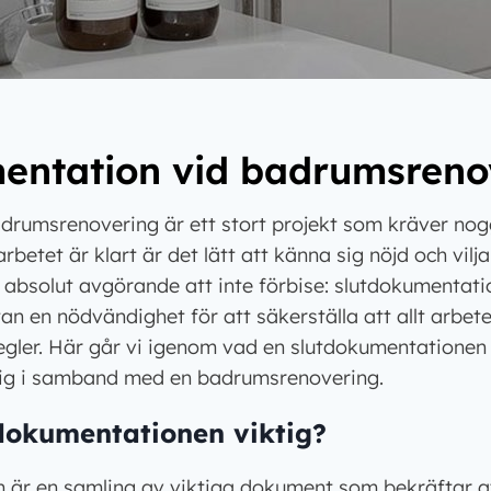
entation vid badrumsreno
drumsrenovering är ett stort projekt som kräver nog
etet är klart är det lätt att känna sig nöjd och vilj
r absolut avgörande att inte förbise: slutdokumentati
an en nödvändighet för att säkerställa att allt arbete
regler. Här går vi igenom vad en slutdokumentationen 
ktig i samband med en badrumsrenovering.
tdokumentationen viktig?
är en samling av viktiga dokument som bekräftar att