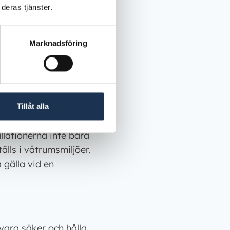
deras tjänster.
t, och
föras. Alla
r utförda enligt
Marknadsföring
g över inspekterade
av skyddsjordning,
t rätt IP-klassning
Tillåt alla
och dokumentera
llationerna inte bara
älls i våtrumsmiljöer.
 gälla vid en
vara säker och hålla