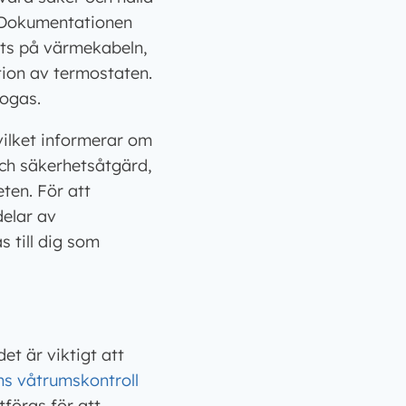
. Dokumentationen
rts på värmekabeln,
tion av termostaten.
fogas.
vilket informerar om
och säkerhetsåtgärd,
ten. För att
delar av
 till dig som
et är viktigt att
ns våtrumskontroll
tföras för att