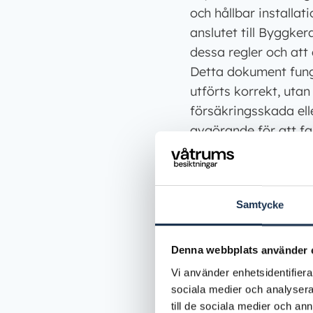
och hållbar installat
anslutet till Byggke
dessa regler och att
Detta dokument funge
utförts korrekt, uta
försäkringsskada ell
avgörande för att fa
Kvalitetsdokumentet 
ska undertecknas av
utfört arbetet. Doku
Samtycke
tätskiktssystemet sk
färdigställt arbete ä
Denna webbplats använder 
badrum är både säke
Vi använder enhetsidentifierar
sociala medier och analysera 
Dokumentation 
till de sociala medier och a