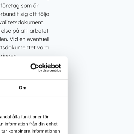
t företag som är
bundit sig att följa
kvalitetsdokument.
else på att arbetet
en. Vid en eventuell
itetsdokumentet vara
ringen.
nomförts, och det
 plattsättaren som
ing för
Om
kument vid
 säkerställa att ditt
andahålla funktioner för
n information från din enhet
 tur kombinera informationen