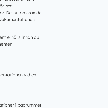
ör att
dor. Dessutom kan de
v dokumentationen
ent erhålls innan du
umenten
mentationen vid en
lationer i badrummet