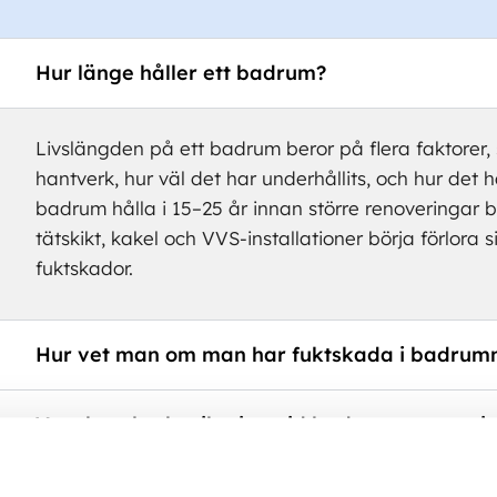
Hur länge håller ett badrum?
Livslängden på ett badrum beror på flera faktorer,
hantverk, hur väl det har underhållits, och hur det h
badrum hålla i 15–25 år innan större renoveringar 
tätskikt, kakel och VVS-installationer börja förlora sin
fuktskador.
Hur vet man om man har fuktskada i badrum
Vem betalar besiktning vid badrumsrenoveri
Måste jag besiktiga badrummet efter renover