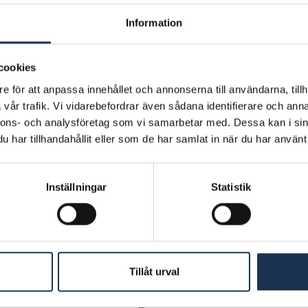
Information
Kan jag bygga badrummet själv?
cookies
Hur lång tid tar en badrumsrenovering?
e för att anpassa innehållet och annonserna till användarna, tillh
vår trafik. Vi vidarebefordrar även sådana identifierare och anna
nnons- och analysföretag som vi samarbetar med. Dessa kan i sin
Vilken dokumentation ska entreprenören över
har tillhandahållit eller som de har samlat in när du har använt 
Går det att lägga in golvvärme i badrummet u
Inställningar
Statistik
Varför måste äldre brunnar bytas när våtru
Kan man ha målade väggar i badrum?
Tillåt urval
Badrumsrenoveringen innehåller massor av fe