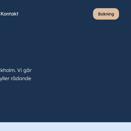
Kontakt
Bokning
ckholm. Vi går
fyller rådande