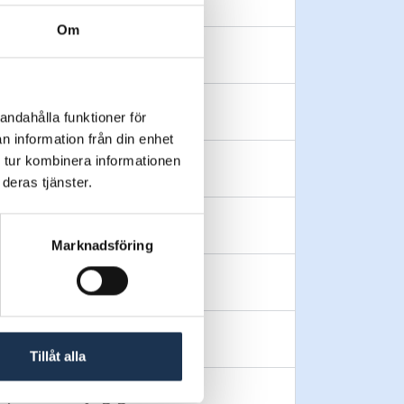
Om
andahålla funktioner för
n information från din enhet
 tur kombinera informationen
lämna vid besiktning?
deras tjänster.
tan att renovera allt?
Marknadsföring
mmet renoveras?
Tillåt alla
l, vad ska jag göra?